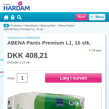
Kurv
Menu
Produkter
/
Inkontinens
/
Bind og bleer
/
Abena Pants
/
ABENA Pants Premium L1, 15 stk.
Varenummer 8-1000021325
ABENA Pants Premium L1, 15 stk.
På lager
DKK 408,21
Enheder a 15 stk.
Antal: