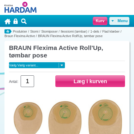
Kurv
Menu
Produkter
/
Stomi
/
Stomiposer
/
Ileostomi (tømbar)
/
1-dels
/
Flad klæber
/
Braun Flexima Active
/
BRAUN Flexima Active Roll'Up, tømbar pose
BRAUN Flexima Active Roll'Up,
tømbar pose
Antal: