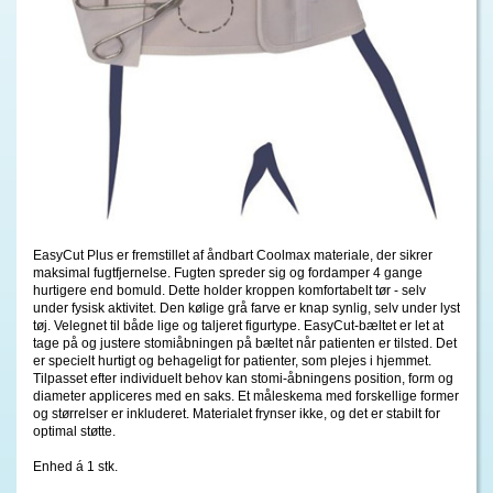
EasyCut Plus er fremstillet af åndbart Coolmax materiale, der sikrer
maksimal fugtfjernelse. Fugten spreder sig og fordamper 4 gange
hurtigere end bomuld. Dette holder kroppen komfortabelt tør - selv
under fysisk aktivitet. Den kølige grå farve er knap synlig, selv under lyst
tøj. Velegnet til både lige og taljeret figurtype. EasyCut-bæltet er let at
tage på og justere stomiåbningen på bæltet når patienten er tilsted. Det
er specielt hurtigt og behageligt for patienter, som plejes i hjemmet.
Tilpasset efter individuelt behov kan stomi-åbningens position, form og
diameter appliceres med en saks. Et måleskema med forskellige former
og størrelser er inkluderet. Materialet frynser ikke, og det er stabilt for
optimal støtte.
Enhed á 1 stk.