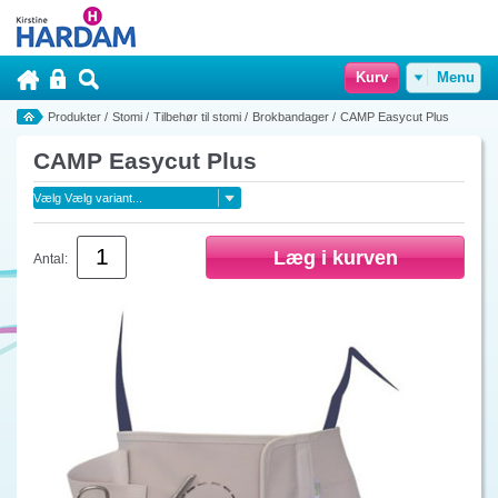
Kurv
Menu
Produkter
/
Stomi
/
Tilbehør til stomi
/
Brokbandager
/
CAMP Easycut Plus
CAMP Easycut Plus
Antal: