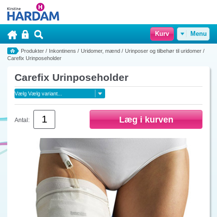
Kurv
Menu
Produkter
/
Inkontinens
/
Uridomer, mænd
/
Urinposer og tilbehør til uridomer
/
Carefix Urinposeholder
Carefix Urinposeholder
Antal: