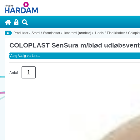
Produkter
/
Stomi
/
Stomiposer
/
Ileostomi (tømbar)
/
1-dels
/
Flad klæber
/
Colopla
COLOPLAST SenSura m/blød udløbsventi
Antal: