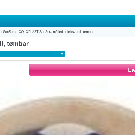
st SenSura
/
COLOPLAST SenSura m/blød udløbsventil, tømbar
l, tømbar