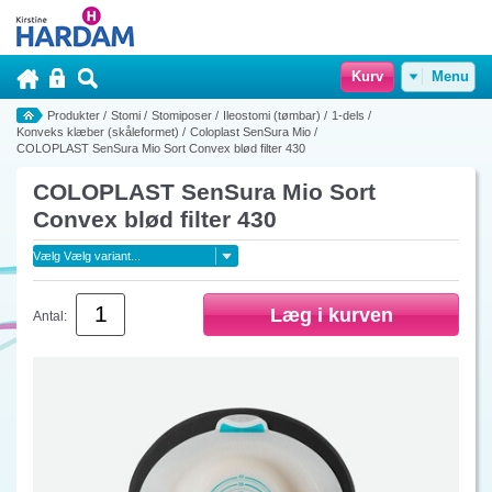
Kurv
Menu
Produkter
/
Stomi
/
Stomiposer
/
Ileostomi (tømbar)
/
1-dels
/
Konveks klæber (skåleformet)
/
Coloplast SenSura Mio
/
COLOPLAST SenSura Mio Sort Convex blød filter 430
COLOPLAST SenSura Mio Sort
Convex blød filter 430
Antal: