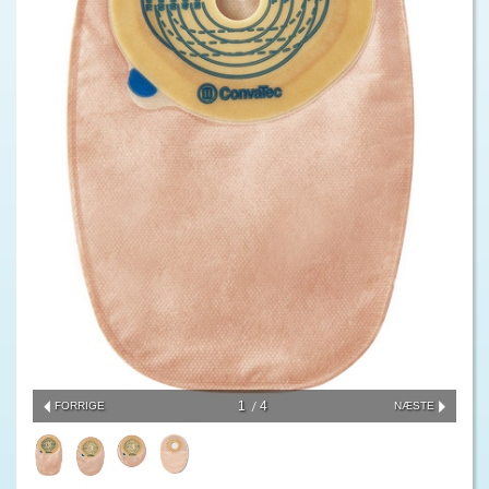
1
4
FORRIGE
NÆSTE