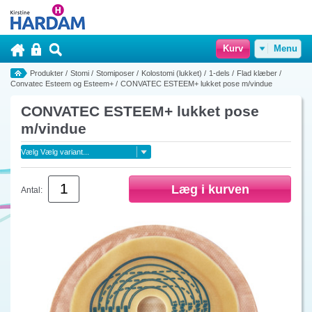
Kurv
Menu
Produkter
/
Stomi
/
Stomiposer
/
Kolostomi (lukket)
/
1-dels
/
Flad klæber
/
Convatec Esteem og Esteem+
/
CONVATEC ESTEEM+ lukket pose m/vindue
CONVATEC ESTEEM+ lukket pose
m/vindue
Antal: