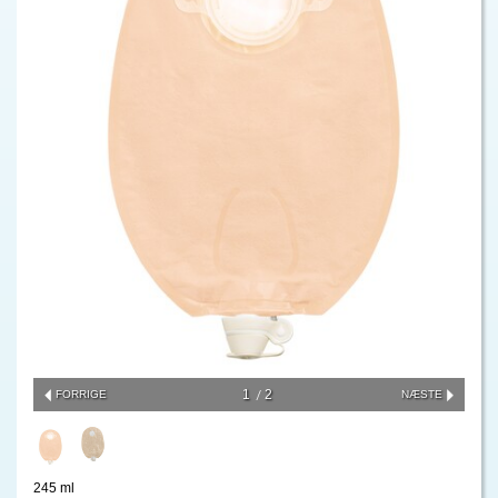
1
2
FORRIGE
NÆSTE
245 ml