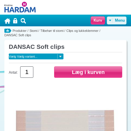
Kurv
Menu
Produkter
/
Stomi
/
Tilbehør til stomi
/
Clips og lukkeklemmer
/
DANSAC Soft clips
DANSAC Soft clips
Antal: