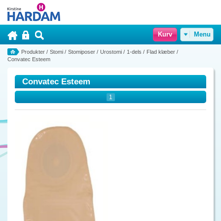
Kurv
Menu
Produkter
/
Stomi
/
Stomiposer
/
Urostomi
/
1-dels
/
Flad klæber
/
Convatec Esteem
Convatec Esteem
1