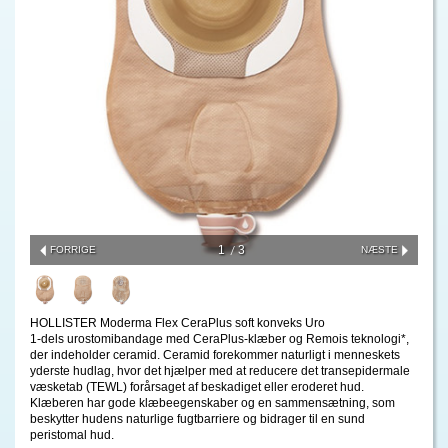
1
3
FORRIGE
NÆSTE
HOLLISTER Moderma Flex CeraPlus soft konveks Uro
1-dels urostomibandage med CeraPlus-klæber og Remois teknologi*,
der indeholder ceramid. Ceramid forekommer naturligt i menneskets
yderste hudlag, hvor det hjælper med at reducere det transepidermale
væsketab (TEWL) forårsaget af beskadiget eller eroderet hud.
Klæberen har gode klæbeegenskaber og en sammensætning, som
beskytter hudens naturlige fugtbarriere og bidrager til en sund
peristomal hud.