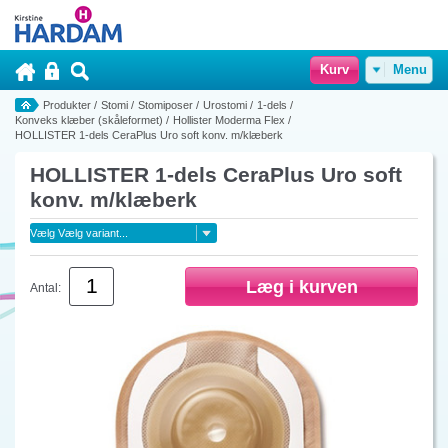
Kurv
Menu
Produkter
/
Stomi
/
Stomiposer
/
Urostomi
/
1-dels
/
Konveks klæber (skåleformet)
/
Hollister Moderma Flex
/
HOLLISTER 1-dels CeraPlus Uro soft konv. m/klæberk
HOLLISTER 1-dels CeraPlus Uro soft
konv. m/klæberk
Antal: