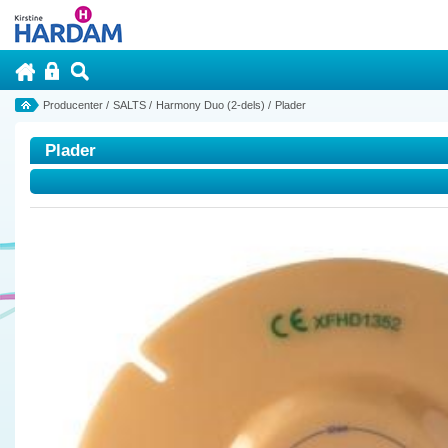
Producenter
/
SALTS
/
Harmony Duo (2-dels)
/
Plader
Plader