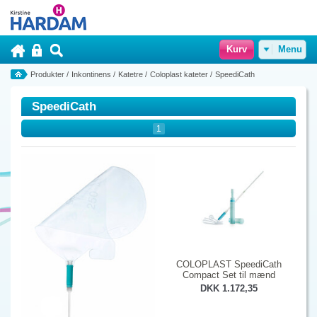
Kurv
Menu
Produkter
/
Inkontinens
/
Katetre
/
Coloplast kateter
/
SpeediCath
SpeediCath
1
COLOPLAST SpeediCath
Compact Set til mænd
DKK 1.172,35