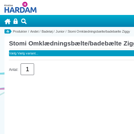
Produkter
/
Andet
/
Badetøj
/
Junior
/
Stomi Omklædningsbælte/badebælte Ziggy
Stomi Omklædningsbælte/badebælte Zig
Antal: