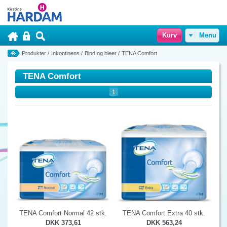
Kurv
Menu
Produkter
/
Inkontinens
/
Bind og bleer
/
TENA Comfort
TENA Comfort
1
TENA Comfort Normal 42 stk.
TENA Comfort Extra 40 stk.
DKK 373,61
DKK 563,24