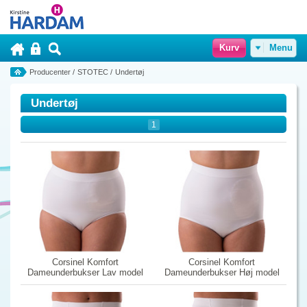
Kurv
Menu
Producenter
/
STOTEC
/
Undertøj
Undertøj
1
Corsinel Komfort
Corsinel Komfort
Dameunderbukser Lav model
Dameunderbukser Høj model