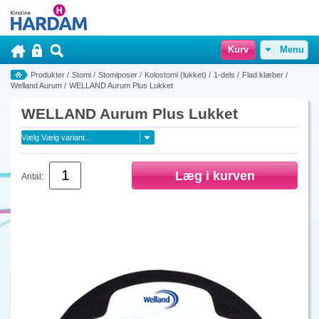
Kurv
Menu
Produkter
/
Stomi
/
Stomiposer
/
Kolostomi (lukket)
/
1-dels
/
Flad klæber
/
Welland Aurum
/
WELLAND Aurum Plus Lukket
WELLAND Aurum Plus Lukket
Antal: