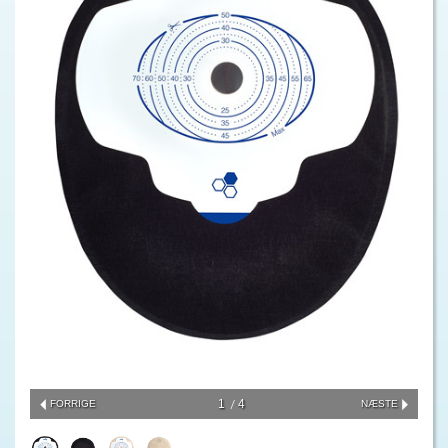
1
4
FORRIGE
NÆSTE