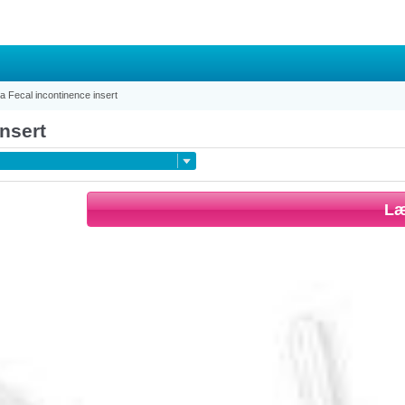
Fecal incontinence insert
nsert